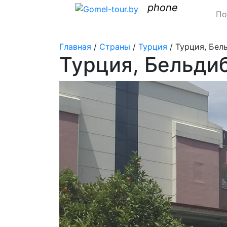
phone
По
Главная
/
Страны
/
Турция
/
Турция, Бель
Турция, Бельдиби