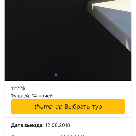
1222
$
15 дней, 14 ночей
thumb_up
Выбрать тур
Дата выезда
: 12.08.2018