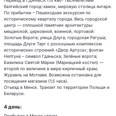
Переезд в ГДАНЬСК (15 км)- тысячелетний
балтийский город-замок, мировую столица янтаря.
По прибытии – Пешеходная экскурсия по
историческому кварталу города. Весь городской
центр — сплошной памятник архитектуры:
мещанской, церковной, военной, портовой:
Золотые Ворота; улица Длуга; городская Ратуша;
площадь Длуги Тарг с роскошным комплексом
исторических строений «Двор Артуса»; фонтан
Нептуна – символ Гданьска; Зелёные ворота;
Базилика Святой Марии (Мариацкий костел) —
второй по величине в мире кирпичный храм;
Журавль на Мотлаве. Возможна остановка для
посещения магазина (1,5 часа).
Отъезд в Минск. Транзит по территории Польши и
Беларуси.
4 день:
Прибытие в Минск утром.